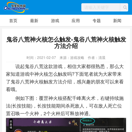
首页
最新
游戏
应用
专题
新闻
鬼谷八荒神火核怎么触发-鬼谷八荒神火核触发
方法介绍
时间：2021-02-07
来源：游戏攻略
作者：清晨
说起鬼谷八荒这款游戏，相信大家都很熟悉，那么大
家知道游戏中神火核怎么触发吗?下面笔者就为大家带来
了鬼谷八荒神火核触发方法介绍，感兴趣的朋友可以来看
看哦。
例如下图：覆罡神火核搭配千峰离火术，右键持续施
法(长按技能)，长按技能期间杀死敌人，可在敌人死亡位
置召唤一个火种，2个火种后可释放神通。