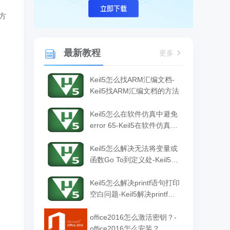
方
最新教程
更多
Keil5怎么找ARM汇编文档-
Keil5找ARM汇编文档的方法
Keil5怎么在软件仿真中避免
error 65-Keil5在软件仿真中
避免error 65的方法
Keil5怎么解决无法将变量或
函数Go To到定义处-Keil5解
决无法将变量或函数Go To
到定义处的方法
Keil5怎么解决printf语句打印
空白问题-Keil5解决printf语
句打印空白问题的方法
office2016怎么激活密钥？-
office2016怎么安装？