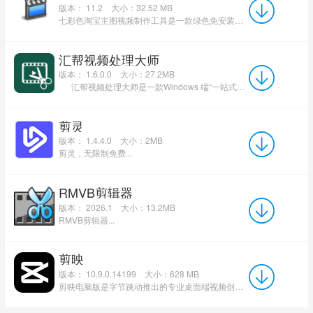
版本： 11.2
大小：32.52 MB
七彩色淘宝主图视频制作工具是一款绿色免安装的实用软件，支持将多张宝贝图片（JPG、PNG、BMP、...
汇帮视频处理大师
版本： 1.6.0.0
大小：27.2MB
汇帮视频处理大师是一款Windows 端“一站式视频处理工具”，集成“视频分割、剪切、合并、配...
剪灵
版本： 1.4.4.0
大小：2MB
剪灵，无限制免费...
RMVB剪辑器
版本： 2026.1
大小：13.2MB
RMVB剪辑器...
剪映
版本： 10.9.0.14199
大小：628 MB
剪映电脑版是字节跳动推出的专业桌面端视频创作平台，全面兼容Windows与macOS系统，深度融合智能剪辑、色彩调...