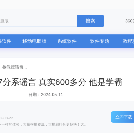
搜索
电脑版
36
果软件
移动电脑版
系统软件
软件专题
教程
—
抢教授话筒...
分系谣言 真实600多分 他是学霸
日期：2024-05-11
立即下载
-08-22
软件介绍: 由抖推出与功能上一致，但能提供不一样的体验，大量横屏资源，大屏刷抖音更畅快！大屏超清画质带...