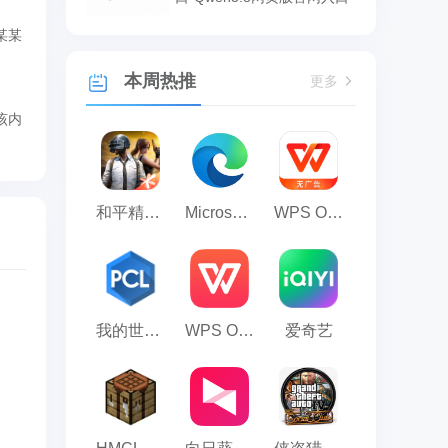
某某
本周热推
更多
该内
和平精英模拟器应用宝版
Microsoft Edge浏览器
WPS Office
我的世界PCL2启动器
WPS Office 2023
爱奇艺