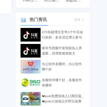
HMCL启动器
向日葵远程控制
侠盗猎车手:罪恶都市之侠盗无双
热门资讯
更多
470名硕博生竞争1个中石油
行政岗，多名清北博士参与
泰坦号残骸中发现疑似人类
遗骸，但调查难度较大
办公软件有哪些，办公软件
哪个好
杀毒软件哪个好，杀毒软件
有哪些
❤️poki免费游戏入口网页版_
❤️poki小游戏点开即玩免费