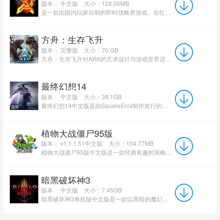
版本： 中文版
大小：128.06MB
是一款由国内玩家自制的即时战略类游戏。在红色警戒2共和国之辉电脑版中，玩家可以合理的生产部队、建造建...
方舟：生存飞升
版本： 完整版
大小：70 GB
方舟：生存飞升对ARK的艺术设计与游戏世界进行了全面革新，并采用前沿的虚幻引擎5技术。该技术集成了全...
最终幻想14
版本： 中文版
大小：38.1GB
最终幻想14中文版是由SquareEnix制作发行的经典3D大型MMORPG。游戏以艾欧泽亚大陆为舞台，围绕“海德林与...
植物大战僵尸95版
版本： v1.1.1.51中文版
大小：104.77MB
植物大战僵尸95版中文版是一款经典有趣的策略塔防类游戏。植物大战僵尸95版官方版游戏集即时战略、塔防御...
暗黑破坏神3
版本： 中文版
大小：7.45GB
暗黑破坏神3单机版中文版是一款以黑暗的魔幻世界为背景的角色扮演类游戏。在暗黑破坏神3最新版游戏中，玩家...