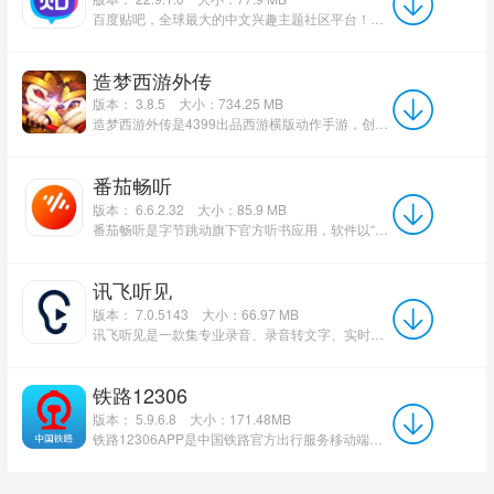
百度贴吧，全球最大的中文兴趣主题社区平台！以“吧”为载体，将有共同爱好的用户集结，围绕娱乐、游戏等话题自由...
造梦西游外传
版本： 3.8.5
大小：734.25 MB
造梦西游外传是4399出品西游横版动作手游，创新融合闯关与横版MOBA竞技两大玩法，可收集历代BOSS作为英...
番茄畅听
版本： 6.6.2.32
大小：85.9 MB
番茄畅听是字节跳动旗下官方听书应用，软件以“用耳朵看书”为核心体验，操作便捷、收听健康，平台内置海量免...
讯飞听见
版本： 7.0.5143
大小：66.97 MB
讯飞听见是一款集专业录音、录音转文字、实时语音翻译、远程视频会议等功能于一体的手机应用软件，旨在将手...
铁路12306
版本： 5.9.6.8
大小：171.48MB
铁路12306APP是中国铁路官方出行服务移动端应用，直连全国铁路客运票务系统，提供高铁、动车、普速列车车票...