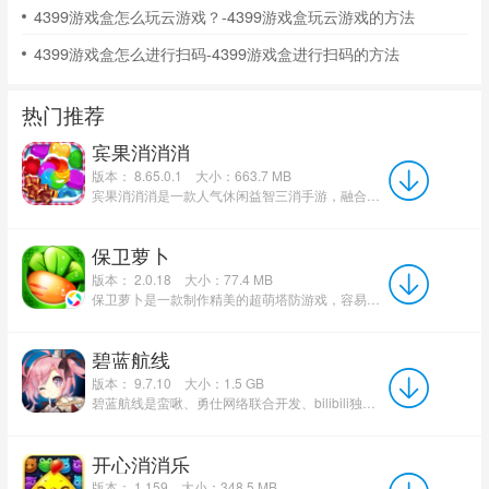
4399游戏盒怎么玩云游戏？-4399游戏盒玩云游戏的方法
4399游戏盒怎么进行扫码-4399游戏盒进行扫码的方法
热门推荐
宾果消消消
版本： 8.65.0.1
大小：663.7 MB
宾果消消消是一款人气休闲益智三消手游，融合经典消除与小镇经营玩法，全网累计海量玩家。游戏以糖果童话世界...
保卫萝卜
版本： 2.0.18
大小：77.4 MB
保卫萝卜是一款制作精美的超萌塔防游戏，容易上手、老少皆宜，内置新手引导。游戏含有丰富的关卡和主题包，拥有...
碧蓝航线
版本： 9.7.10
大小：1.5 GB
碧蓝航线是蛮啾、勇仕网络联合开发、bilibili独家代理的二次元舰船拟人海战手游，适配安卓、iOS、PC模拟...
开心消消乐
版本： 1.159
大小：348.5 MB