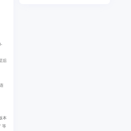
-
 层后
连
版本
 等