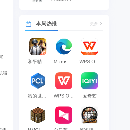
本周热推
更多
闪避。
和平精英模拟器应用宝版
Microsoft Edge浏览器
WPS Office
机端
我的世界PCL2启动器
WPS Office 2023
爱奇艺
等战