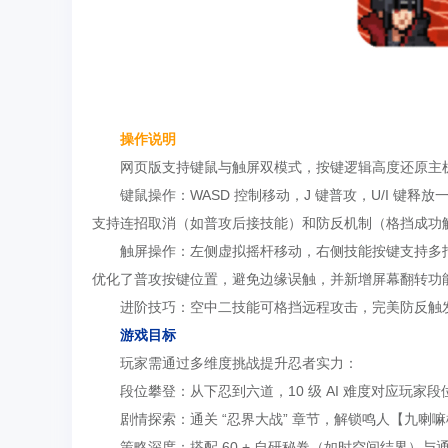
操作说明
网页版支持键鼠与触屏双模式，按键逻辑高度还原主
键鼠操作：WASD 控制移动，J 键普攻，U/I 键释放
支持连招取消（如普攻后接技能）和防反机制（格挡成功
触屏操作：左侧虚拟摇杆移动，右侧技能按键支持多指
优化了普攻按键位置，避免边缘误触，并新增屏幕翻转功
进阶技巧：空中二技能可格挡远程攻击，完美防反触
游戏目标
玩家需通过多维度挑战提升忍者实力：
段位攀登：从下忍到六道，10 级 AI 难度对应玩
剧情探索：通关 “忍界大战” 章节，解锁鸣人【九
策略深度：搭配 60 + 自研秘卷（如时空间结界）与