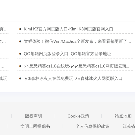
DeepSeek V4正式版官方网页版入口-DeepSeek V4网页版官网入口
Kimi K3官方网页版入口-Kimi K3网页版官网入口
搜狗输入法又又升级了！新增跨设备复制粘贴”，告别文件传输助手！
尝鲜体验！微信Win/Mac/ios全新发布，来看看都更新了什么功能！
QQ邮箱网页版登录入口_QQ邮箱官方登录地址
⭐疯狂兔子人双人版在线玩不用登录✔️-❤️疯狂兔子人双人版网页版入口❤️
⚡⚡反恐精英cs1.6在线玩-✔️✔️反恐精英cs1.6网页版云玩入口
线玩
☀️❄️森林冰火人在线免费玩-⚡⭐森林冰火人网页版入口
版权声明
Cookie政策
站点地图
文明上网提倡书
个人信息保护政策
江苏