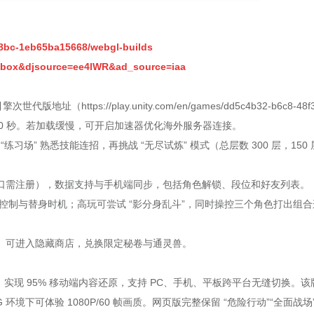
98bc-1eb65ba15668/webgl-builds
obox&djsource=ee4lWR&ad_source=iaa
版地址（https://play.unity.com/en/games/dd5c4b32-b6c8-48f3
加载需等待 30 秒。若加载缓慢，可开启加速器优化海外服务器连接。
“练习场” 熟悉技能连招，再挑战 “无尽试炼” 模式（总层数 300 层，150
口需注册），数据支持与手机端同步，包括角色解锁、段位和好友列表。
拉控制与替身时机；高玩可尝试 “影分身乱斗”，同时操控三个角色打出组合
）可进入隐藏商店，兑换限定秘卷与通灵兽。
本，实现 95% 移动端内容还原，支持 PC、手机、平板跨平台无缝切换。该
 环境下可体验 1080P/60 帧画质。网页版完整保留 “危险行动”“全面战场”