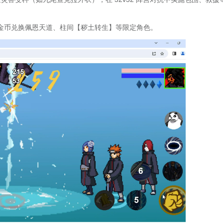
累计金币兑换佩恩天道、柱间【秽土转生】等限定角色。