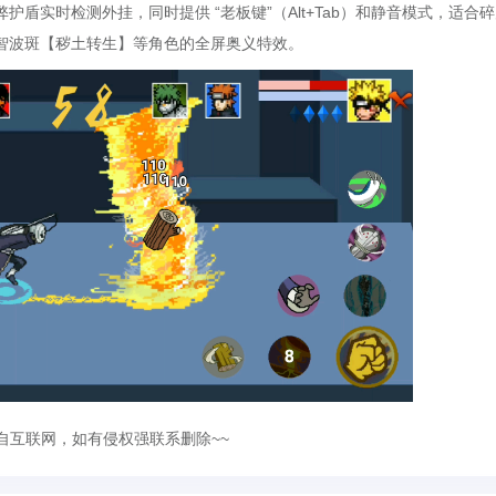
盾实时检测外挂，同时提供 “老板键”（Alt+Tab）和静音模式，适合
智波斑【秽土转生】等角色的全屏奥义特效。
自互联网，如有侵权强联系删除~~