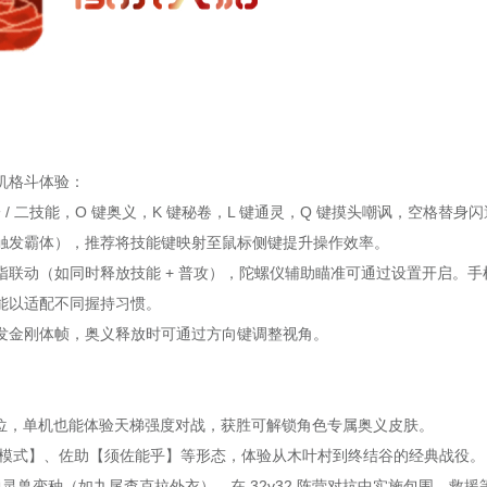
机格斗体验：
一 / 二技能，O 键奥义，K 键秘卷，L 键通灵，Q 键摸头嘲讽，空格替身
触发霸体），推荐将技能键映射至鼠标侧键提升操作效率。
联动（如同时释放技能 + 普攻），陀螺仪辅助瞄准可通过设置开启。手
能以适配不同握持习惯。
发金刚体帧，奥义释放时可通过方向键调整视角。
家段位，单机也能体验天梯强度对战，获胜可解锁角色专属奥义皮肤。
喇嘛模式】、佐助【须佐能乎】等形态，体验从木叶村到终结谷的经典战役。
通灵兽变种（如九尾查克拉外衣），在 32v32 阵营对抗中实施包围、救援