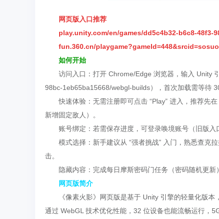
网页版入口推荐
play.unity.com/en/games/dd5c4b32-b6c8-48f3-
fun.360.cn/playgame?gameId=448&srcid=sosu
如何开始
访问入口：打开 Chrome/Edge 浏览器，输入 Unity 引擎次世代
98bc-1eb65ba15668/webgl-builds），首次
快速体验：无需注册即可点击 “Play” 进入，推荐先在 
新增固定敌人）。
账号绑定：若需保存进度，可登录唤境账号（旧版入
模式选择：新手建议从 “强者挑战” 入门，熟悉查克
击。
隐藏内容：完成每日摩斯密码门任务（密码随机更新
网页版简介
《像素火影》网页版是基于 Unity 引擎的轻量化版
通过 WebGL 技术优化性能，32 位设备也能流畅运行，5G