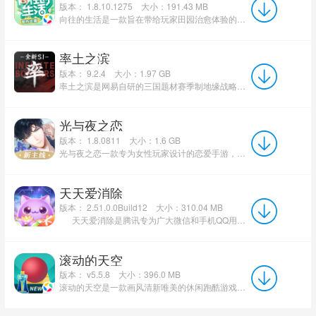
版本： 1.8.10.1275
大小：191.43 MB
向往的生活是一款旨在带给玩家田园治愈体验的模拟经营游戏。在游戏中，玩家将远离城市的喧嚣，成为蘑菇屋的一...
率土之滨
版本： 9.2.4
大小：1.97 GB
率土之滨是网易自研的三国题材赛季制地缘战略手游，以东汉末年乱世为背景，打造百万格无缝大沙盘地图，玩家化身...
光与夜之恋
版本： 1.8.0811
大小：1.6 GB
光与夜之恋一款专为女性玩家设计的恋爱手游，其独特的魅力不仅在于其精美的视觉呈现，更在于其深度的剧情和多...
天天爱消除
版本： 2.51.0.0Build12
大小：310.04 MB
天天爱消除是腾讯专为广大微信和手机QQ用户打造的手机游戏。加入“天天爱消除”，再也不愁没人...
滚动的天空
版本： v5.5.8
大小：396.0 MB
滚动的天空是一款画风清新唯美的休闲跑酷游戏，它挑战玩家的速度和反应力极限。游戏以超华丽的3D特效场景为...