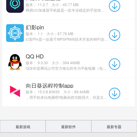
版本： 11.2.7
大小：40.77 MB
网易UU加速器手机版是一款专业稳定的手游加速应用，还原了强大的加速能力。它支持明日之后、绝地求生、王者...
幻影pin
版本： 1.1
大小：67.76 MB
幻影Pin是一款基于WPSPIN码技术开发的WiFi连接管理工具，采用自主研发的Pin连接核心（非开源Reaver项目），通过...
QQ HD
版本： 9.3.30
大小：394.46MB
QQHD是腾讯公司官方推出的专为平板电脑（包括Androidpad和ipad）用户提供一站式服务的社交化平台。QQHD产...
向日葵远程控制app
版本： 15.5.8.83635
大小：89.44MB
，用手机来玩电脑吧!电脑虽然功能强大，但是太大，只能坐着玩!有了向日葵app，电脑当手机用，用手机玩一些带你闹才...
最新游戏
最新软件
最新专题