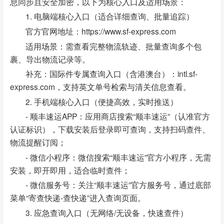
息同步且安全加密，以下为核心入口及适用场景：
1. 电脑端核心入口（适合详细查询、批量追踪）
官方官网地址：https://www.sf-express.com
适用场景：需查看完整物流轨迹、批量查询多个包
裹、导出物流记录等。
补充：国际件专属查询入口（含港澳台）：intl.sf-
express.com，支持英文单号检索与清关信息查看。
2. 手机端核心入口（便捷高效，实时推送）
- 顺丰速运APP：应用商店搜索“顺丰速运”（认准官方
认证标识），下载安装后登录即可查询，支持扫码查件、
物流提醒订阅；
- 微信小程序：微信搜索“顺丰速运”官方小程序，无需
安装，即开即用，适合临时查件；
- 微信服务号：关注“顺丰速运”官方服务号，通过底部
菜单“寄查快递-查快递”进入查询页面。
3. 应急查询入口（无网络/无设备，快速查件）