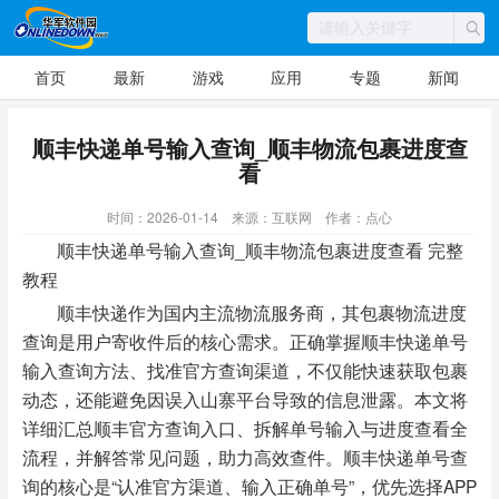
首页
最新
游戏
应用
专题
新闻
顺丰快递单号输入查询_顺丰物流包裹进度查
看
时间：2026-01-14
来源：互联网
作者：点心
顺丰快递单号输入查询_顺丰物流包裹进度查看 完整
教程
顺丰快递作为国内主流物流服务商，其包裹物流进度
查询是用户寄收件后的核心需求。正确掌握顺丰快递单号
输入查询方法、找准官方查询渠道，不仅能快速获取包裹
动态，还能避免因误入山寨平台导致的信息泄露。本文将
详细汇总顺丰官方查询入口、拆解单号输入与进度查看全
流程，并解答常见问题，助力高效查件。
顺丰快递单号查
询的核心是“认准官方渠道、输入正确单号”，优先选择APP