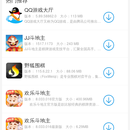
QQ游戏大厅
版本： 5.89.58862.0
大小：113 MB
QQ游戏大厅又称为QQ游戏，是由腾讯公司推出的一个全球休性的闲游戏平台。QQ游戏大厅内的游戏种类十分广泛，用...
JJ斗地主
版本： 1517.1173
大小：243 MB
JJ斗地主是棋牌游戏竞技平台，汇聚全国高手。丰富实物奖品，免费等你赢！一键兑奖更方便！真人7×24小时实时匹配，...
野狐围棋
版本： 115.6.22.1
大小：88.06 MB
野狐围棋（FoxWeiqi）是专业围棋对弈平台，集AI训练、职业赛事和业余交流于一体。平台凭借强大的技术支持和丰...
欢乐斗地主
版本： 8.033.016官方版
大小：400.96MB
欢乐斗地主官方版是款比较经典的棋牌类游戏。欢乐斗地主中不仅包含斗地主的经典玩法、癞子玩...
欢乐斗地主
版本： 8.033.016最新版
大小：6.29MB