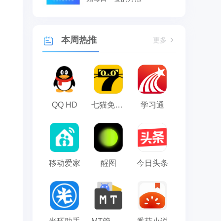
本周热推
更多
QQ HD
七猫免费小说
学习通
移动爱家
醒图
今日头条