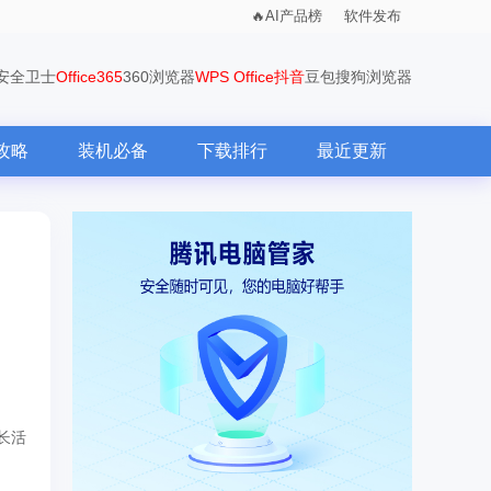
AI产品榜
软件发布
0安全卫士
Office365
360浏览器
WPS Office
抖音
豆包
搜狗浏览器
攻略
装机必备
下载排行
最近更新
长活