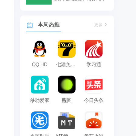
传译太实用
本周热推
更多
QQ HD
七猫免费小说
学习通
移动爱家
醒图
今日头条