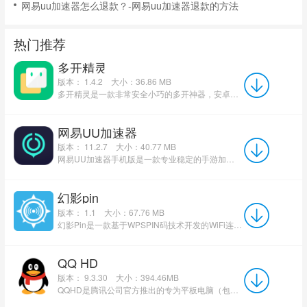
网易uu加速器怎么退款？-网易uu加速器退款的方法
热门推荐
多开精灵
版本： 1.4.2
大小：36.86 MB
多开精灵是一款非常安全小巧的多开神器，安卓端应用分身多开工具，依托沙盒独立隔离、低内存流畅运行两大特色...
网易UU加速器
版本： 11.2.7
大小：40.77 MB
网易UU加速器手机版是一款专业稳定的手游加速应用，还原了强大的加速能力。它支持明日之后、绝地求生、王者...
幻影pin
版本： 1.1
大小：67.76 MB
幻影Pin是一款基于WPSPIN码技术开发的WiFi连接管理工具，采用自主研发的Pin连接核心（非开源Reaver项目），通过...
QQ HD
版本： 9.3.30
大小：394.46MB
QQHD是腾讯公司官方推出的专为平板电脑（包括Androidpad和ipad）用户提供一站式服务的社交化平台。QQHD产...