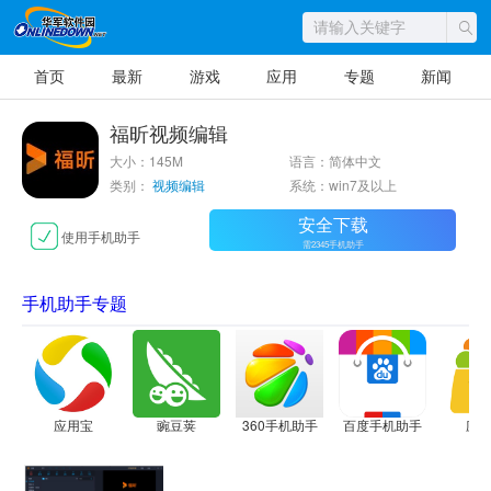
首页
最新
游戏
应用
专题
新闻
福昕视频编辑
大小：145M
语言：简体中文
类别：
视频编辑
系统：win7及以上
安全下载
使用手机助手
需2345手机助手
手机助手专题
应用宝
豌豆荚
360手机助手
百度手机助手
应