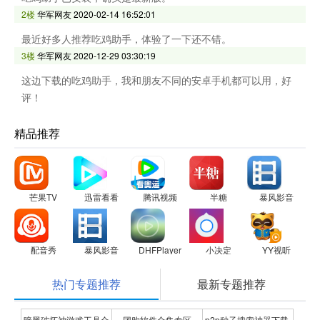
2楼
华军网友
2020-02-14 16:52:01
最近好多人推荐吃鸡助手，体验了一下还不错。
3楼
华军网友
2020-12-29 03:30:19
这边下载的吃鸡助手，我和朋友不同的安卓手机都可以用，好
评！
精品推荐
芒果TV
迅雷看看
腾讯视频
半糖
暴风影音
配音秀
暴风影音
DHFPlayer
小决定
YY视听
热门专题推荐
最新专题推荐
暗黑破坏神游戏工具合
团购软件合集专区
p2p种子搜索神器下载-