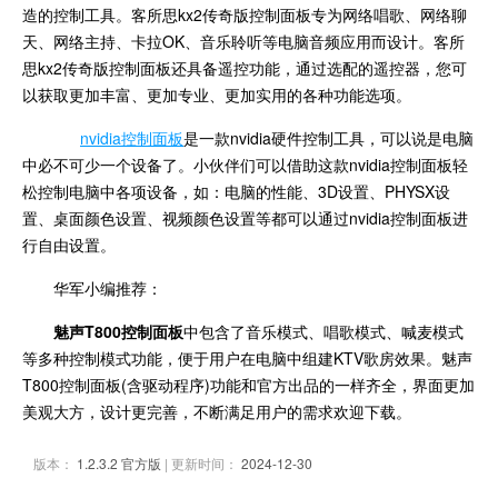
造的控制工具。客所思kx2传奇版控制面板专为网络唱歌、网络聊
天、网络主持、卡拉OK、音乐聆听等电脑音频应用而设计。客所
思kx2传奇版控制面板还具备遥控功能，通过选配的遥控器，您可
以获取更加丰富、更加专业、更加实用的各种功能选项。
nvidia控制面板
是一款nvidia硬件控制工具，可以说是电脑
中必不可少一个设备了。小伙伴们可以借助这款nvidia控制面板轻
松控制电脑中各项设备，如：电脑的性能、3D设置、PHYSX设
置、桌面颜色设置、视频颜色设置等都可以通过nvidia控制面板进
行自由设置。
华军小编推荐：
魅声T800控制面板
中包含了音乐模式、唱歌模式、喊麦模式
等多种控制模式功能，便于用户在电脑中组建KTV歌房效果。魅声
T800控制面板(含驱动程序)功能和官方出品的一样齐全，界面更加
美观大方，设计更完善，不断满足用户的需求欢迎下载。
版本：
1.2.3.2 官方版
| 更新时间：
2024-12-30