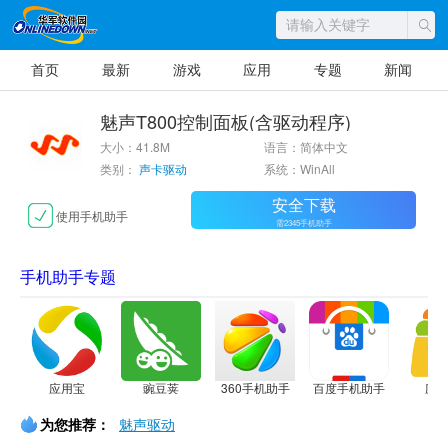
首页
最新
游戏
应用
专题
新闻
魅声T800控制面板(含驱动程序)
大小：41.8M
语言：简体中文
类别：
声卡驱动
系统：WinAll
安全下载
使用手机助手
需2345手机助手
手机助手专题
应用宝
豌豆荚
360手机助手
百度手机助手
应
为您推荐：
魅声驱动