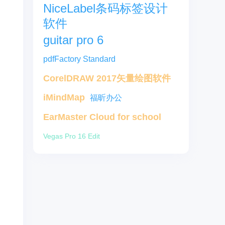
NiceLabel条码标签设计
软件
guitar pro 6
pdfFactory Standard
CorelDRAW 2017矢量绘图软件
iMindMap
福昕办公
EarMaster Cloud for school
Vegas Pro 16 Edit