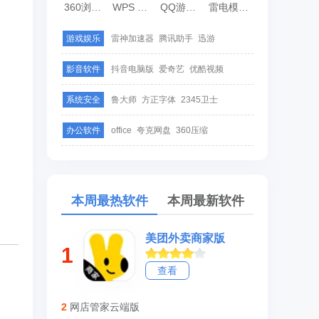
360浏览器
WPS Office
QQ游戏大厅
雷电模拟器
游戏娱乐
雷神加速器
腾讯助手
迅游
影音软件
抖音电脑版
爱奇艺
优酷视频
系统安全
鲁大师
方正字体
2345卫士
办公软件
office
夸克网盘
360压缩
本周最热软件
本周最新软件
美团外卖商家版
1
查看
2
网店管家云端版