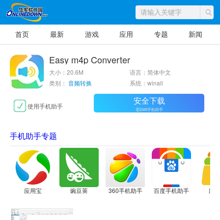
首页
最新
游戏
应用
专题
新闻
Easy m4p Converter
大小：20.6M
语言：简体中文
类别：
音频转换
系统：winall
安全下载
使用手机助手
需2345手机助手
手机助手专题
应用宝
豌豆荚
360手机助手
百度手机助手
应