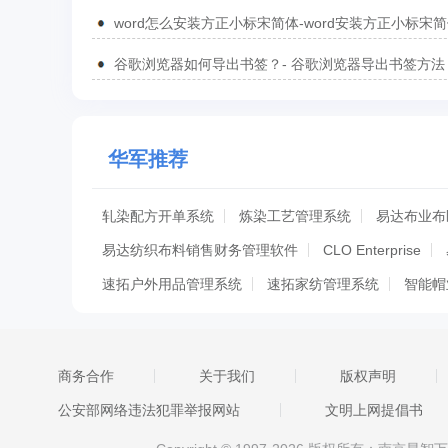
汇总
word怎么安装方正小标宋简体-word安装方正小标宋
方法
谷歌浏览器如何导出书签？- 谷歌浏览器导出书签方法
华军推荐
轧染配方开单系统
炼染工艺管理系统
易达布业布
易达纺织布料销售财务管理软件
CLO Enterprise
速拓户外用品管理系统
速拓家纺管理系统
智能帽
智能鞋业管理系统(高级版)
智能服装业管理系统(高级
服信通进销存系统
纺纱厂综合管理系统
【开运竹
商务合作
关于我们
版权声明
恒强制版系统980安装包
财易服装进销存软件
店
公安部网络违法犯罪举报网站
文明上网提倡书
店家乐服装销售管理软件系统
洗衣主管洗衣店管理