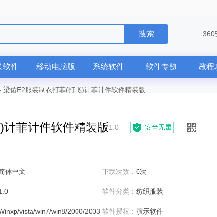
搜索
36
果软件
移动电脑版
系统软件
软件专题
教程
—
梁佑E2服装制衣打菲(打飞)计菲计件软件精装版
飞)计菲计件软件精装版
1.0
简体中文
下载次数：
0次
1.0
软件分类：
纺织服装
Winxp/vista/win7/win8/2000/2003
软件授权：
演示软件