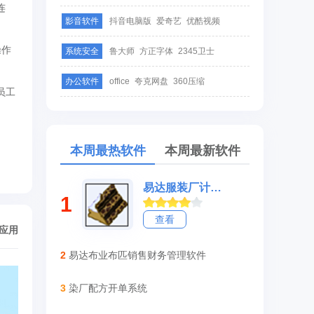
连
影音软件
抖音电脑版
爱奇艺
优酷视频
操作
系统安全
鲁大师
方正字体
2345卫士
办公软件
office
夸克网盘
360压缩
员工
本周最热软件
本周最新软件
易达服装厂计件工资管理软件
1
查看
/应用
2
易达布业布匹销售财务管理软件
3
染厂配方开单系统