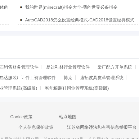
简体的
我的世界(minecraft)指令大全-我的世界必备指令
AutoCAD2018怎么设置经典模式-CAD2018设置经典模式
的方法
匹销售财务管理软件
易达鞋材行业管理软件
染厂配方开单系统
易达服装厂计件工资管理软件
博克
速拓皮具皮革管理系统
业管理系统(高级版)
智能服装鞋帽业管理系统(高级版)
版)
易特服装销售管理软件网络版
彤尚服装管理软件
】新零售ERP免费安装版
服装店收银管理软件
CLO3D
Cookie政策
站点地图
家乐服装进销存软件管理系统
店家乐服装店管理软件收银系统
个人信息保护政策
江苏省网络违法和有害信息举报平台
系统
一店通服装店收银系统
管家通服装销售软件零售版