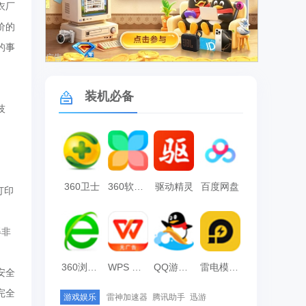
衣厂
价的
的事
广告
装机必备
技
360卫士
360软件管家
驱动精灵
百度网盘
打印
得非
360浏览器
WPS Office
QQ游戏大厅
雷电模拟器
安全
完全
游戏娱乐
雷神加速器
腾讯助手
迅游