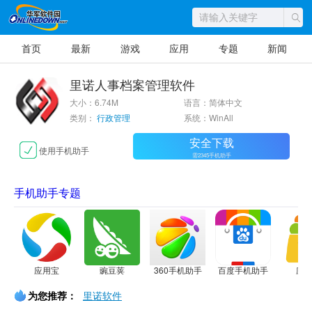
首页
最新
游戏
应用
专题
新闻
里诺人事档案管理软件
大小：6.74M
语言：简体中文
类别：
行政管理
系统：WinAll
安全下载
使用手机助手
需2345手机助手
手机助手专题
应用宝
豌豆荚
360手机助手
百度手机助手
应
为您推荐：
里诺软件