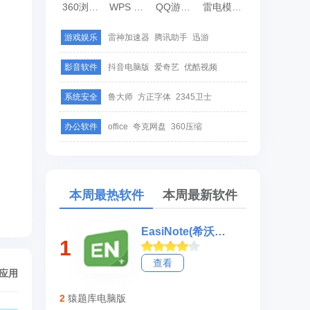
360浏览器
WPS Office
QQ游戏大厅
雷电模拟器
游戏娱乐
雷神加速器
腾讯助手
迅游
影音软件
抖音电脑版
爱奇艺
优酷视频
系统安全
鲁大师
方正字体
2345卫士
办公软件
office
夸克网盘
360压缩
本周最热软件
本周最新软件
EasiNote(希沃白板5)
1
查看
/应用
2
猿题库电脑版