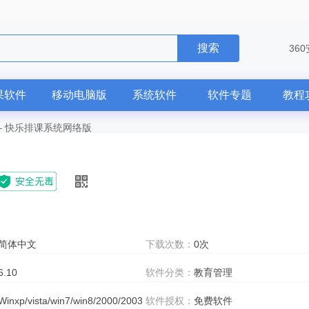
搜索
36
果软件
移动电脑版
系统软件
软件专题
教程
—
快乐排课系统网络版
简体中文
下载次数：
0次
6.10
软件分类：
教育管理
Winxp/vista/win7/win8/2000/2003
软件授权：
免费软件