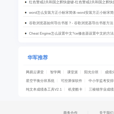
红色警戒2共和国之辉快捷键-红色警戒2共和国之辉快
汇总
word怎么安装方正小标宋简体-word安装方正小标宋
方法
谷歌浏览器如何导出书签？- 谷歌浏览器导出书签方法
Cheat Engine怎么设置中文?ce修改器设置中文的方法
华军推荐
网易云课堂
智学网
课堂派
阳光分班
成绩
星空平衡分班系统
可控屏保软件
中小学监考安排
纯文本成绩条工具V2.1
机变酷卡
三棱镜学业成绩
五洲时代天华
阳光分班摇号软件
闪辰排课软件
视宽无线交互管理系统软件
帮帮课堂助手
小闲智
商务合作
关于我们