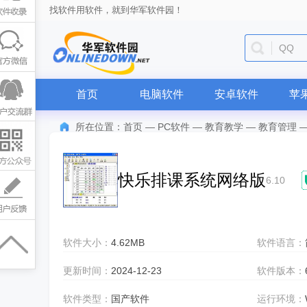
找软件用软件，就到华军软件园！
QQ
首页
电脑软件
安卓软件
苹
所在位置：
首页
—
PC软件
—
教育教学
—
教育管理
快乐排课系统网络版
6.10
软件大小：
4.62MB
软件语言：
更新时间：
2024-12-23
软件版本：
软件类型：
国产软件
运行环境：