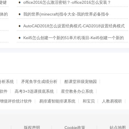
捷键
office2016怎么激活密钥？-office2016怎么安装？
简体的
我的世界(minecraft)指令大全-我的世界必备指令
AutoCAD2018怎么设置经典模式-CAD2018设置经典模式
的方法
Keil5怎么创建一个新的51单片机项目-Keil5创建一个新的
51单片机项目的方法
分析系统
矛尾鱼学生成绩分析
酷课堂班级宠物园
软件
高考3+3选课摸底系统
星空教务办公系统
增值评价统计软件
易排通智能排课系统
和宝贝
人教易视听
乐学网
字帖生成器
家软动态画笔
华图教育
慧教育助手
选课走班分班工具
易学习
成语大全
版权声明
Cookie政策
站点地图