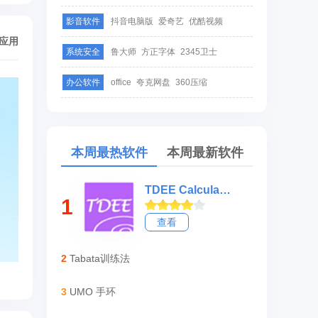
影音软件
抖音电脑版
爱奇艺
优酷视频
/应用
系统安全
鲁大师
方正字体
2345卫士
办公软件
office
夸克网盘
360压缩
本周最热软件
本周最新软件
TDEE Calculator - 每日消耗卡路里计算器
1
查看
2
Tabata训练法
3
UMO 手环