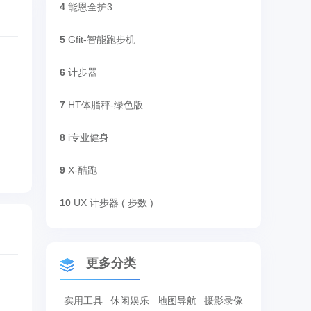
4
能恩全护3
5
Gfit-智能跑步机
6
计步器
7
HT体脂秤-绿色版
8
i专业健身
9
X-酷跑
10
UX 计步器 ( 步数 )
更多分类
实用工具
休闲娱乐
地图导航
摄影录像