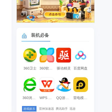
广告
装机必备
360卫士
360软件管家
驱动精灵
百度网盘
360浏览器
WPS Office
QQ游戏大厅
雷电模拟器
游戏娱乐
雷神加速器
腾讯助手
迅游