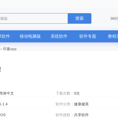
搜索
电脑版
36
果软件
移动电脑版
系统软件
软件专题
教程
—
邻趣app
简体中文
下载次数：
0次
6.1.4
软件分类：
健康健美
IOS
软件授权：
共享软件