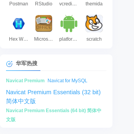
Postman
RStudio
vcredist_x64.exe
themida
Hex Workshop(十六进制编辑工具)
Microsoft Save as PDF or XPS
platform-tools
scratch
华军热搜
Navicat Premium
Navicat for MySQL
Navicat Premium Essentials (32 bit)
简体中文版
Navicat Premium Essentials (64 bit) 简体中
文版