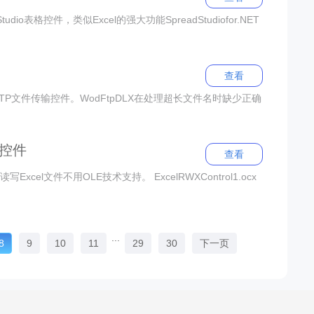
dStudio表格控件，类似Excel的强大功能SpreadStudiofor.NET
查看
FTP文件传输控件。WodFtpDLX在处理超长文件名时缺少正确
L控件
查看
Excel文件不用OLE技术支持。 ExcelRWXControl1.ocx
...
8
9
10
11
29
30
下一页