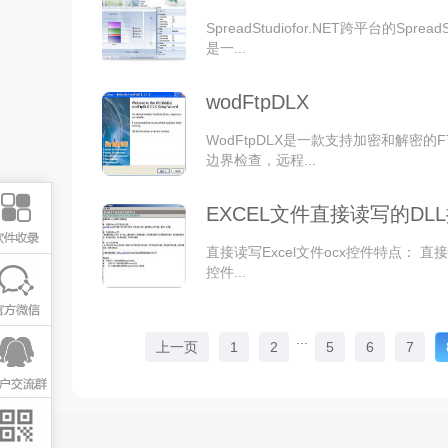
SpreadStudiofor.NET跨平台的Sprea
是一...
wodFtpDLX
WodFtpDLX是一款支持加密和解密的
边界检查，远程...
EXCEL文件直接读写的DL
直接读写Excel文件ocx控件特点： 直接读写
控件...
...
上一页
1
2
5
6
7