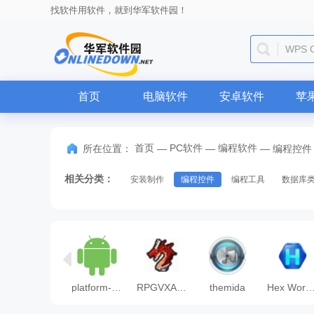
找软件用软件，就到华军软件园！
微信
首页
电脑软件
安卓软件
苹
首页
PC软件
编程软件
所在位置：
—
—
—
编程控件
相关分类：
安装制作
编程控件
编程工具
数据库
vcredist_x64.exe
platform-tools
RPGVXACE RTP
themida
Hex Workshop(十六进制编