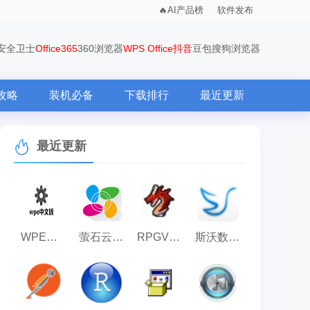
AI产品榜
软件发布
0安全卫士
Office365
360浏览器
WPS Office
抖音
豆包
搜狗浏览器
攻略
装机必备
下载排行
最近更新
最近更新
WPE中文专业版
萤石云视频
RPGVXACE RTP
斯沃数控仿真大全
vcredist_x64.exe