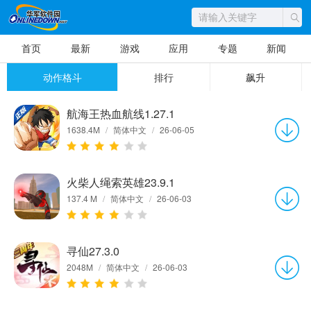
首页
最新
游戏
应用
专题
新闻
动作格斗
排行
飙升
航海王热血航线1.27.1
1638.4M
/
简体中文
/
26-06-05
火柴人绳索英雄23.9.1
137.4 M
/
简体中文
/
26-06-03
寻仙27.3.0
2048M
/
简体中文
/
26-06-03