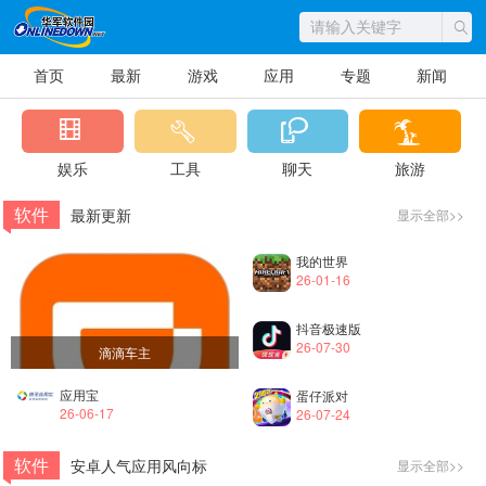
首页
最新
游戏
应用
专题
新闻
娱乐
工具
聊天
旅游
软件
最新更新
显示全部>>
我的世界
26-01-16
抖音极速版
26-07-30
滴滴车主
应用宝
蛋仔派对
26-06-17
26-07-24
软件
安卓人气应用风向标
显示全部>>