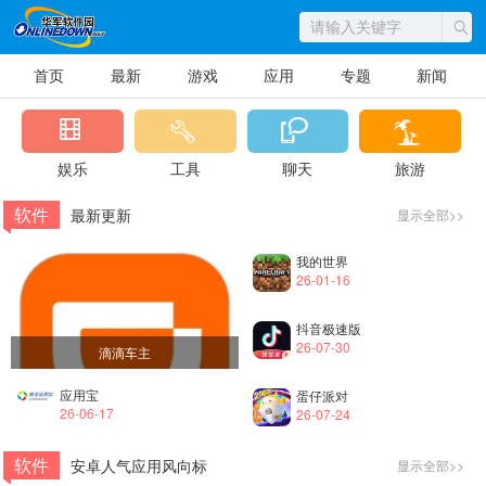
首页
最新
游戏
应用
专题
新闻
娱乐
工具
聊天
旅游
软件
最新更新
显示全部>>
我的世界
26-01-16
抖音极速版
26-07-30
滴滴车主
应用宝
蛋仔派对
26-06-17
26-07-24
软件
安卓人气应用风向标
显示全部>>