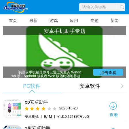
首页
最新
游戏
应用
专题
新闻
安卓手机助手专题
豌豆荚手机精灵你可以通过豌豆荚 Windo
点击查看
ws 版、Android 版或者 Web 版随时随地将超
过 20 万款应用及音乐、视频、图片等资源方便
获取到手机，同时豌豆荚还为你提供了好用的
PC软件
安卓软件
本地内容管理功能，让你的 Android 手机简单
好用。华军软件园为大家提供安卓手机助手专
题以供大家下载，不同的种类和版本一定可以
帮助到大家，赶紧看看吧。
pp安卓助手
2025-10-23
查看
安卓刷机
|
9.1M
|
v1.8.0.1218官方pc版
g蛋安卓助手