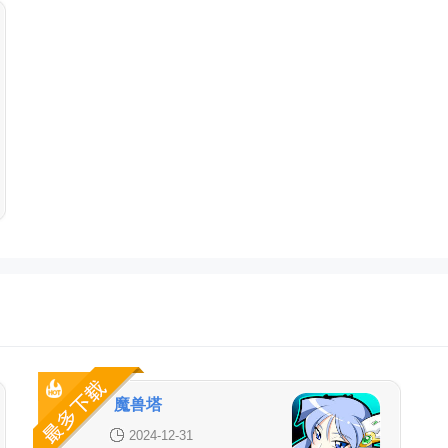
魔兽塔
2024-12-31