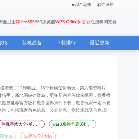
AI产品榜
软件发布
0安全卫士
Office365
360浏览器
WPS Office
抖音
豆包
搜狗浏览器
攻略
装机必备
下载排行
最近更新
网络游戏，12种职业、13个种族任你畅玩，第六部资料片
魔猎手，新地图破碎群岛，更多新内容等你来探索，收费模
供魔兽世界官方版和魔兽世界插件下载，魔兽玩家一定不要
查询，包括玩家角色信息、公会信息、竞技场战队信息,英
比例及玩家成就排名统计。
单机游戏大全-单机游戏排行榜
war3魔兽争霸3冰封王座合集-魔兽争霸3冰封王座全版本合集
家专区
生存战争2专区