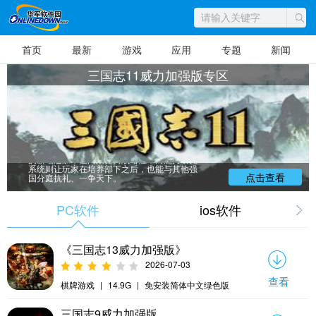
首页
最新
游戏
应用
专题
新闻
三国志11威力加强版专区
《三国志11 威力加强版》是日本光荣公司
的系列历史模拟游戏“三国志”之一，是《三国志
11》的扩充强化版本，让已持有《三国志11》
的玩家可以享受到更丰富的游戏内容。《三国
志11 威力加强版》于2007年1月25日上市。
《三国志11》繁体中文版在2006年7月发售之
后，光荣根据玩家们所提供的宝贵意见，新增
了许多内容，可以让玩家更深入地体验到《三
国志11》的乐趣。因为新设施与吸收合并系统
的新增追加，让内政更具战略性，而能力研究
系统则让玩家在培养部下之后，也能与其他强
国分庭抗礼、一争天下。
点击查看
PC软件
ios软件
《三国志13威力加强版》
2026-07-03
查看
棋牌游戏
|
14.9G
|
免安装简体中文绿色版
三国志9威力加强版