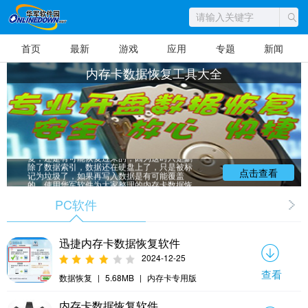
首页
最新
游戏
应用
专题
新闻
内存卡数据恢复工具大全
很多朋友都有误删数据的情况发生，如果
是重要的资料就麻烦了，其实这时立即进行恢
复，还是有可能恢复过来的，因为这时只是删
除了数据索引，数据还在硬盘上了，只是被标
点击查看
记为垃圾了，如果再写入数据是有可能覆盖
的。使用华军软件为大家整理的内存卡数据恢
复工具可以全部或是部分恢复数据，适用于U
盘、内存卡、磁盘、SD卡等，最重要的是要及
PC软件
时恢复，如果已经写入大量数据被覆盖就很难
恢复了。
迅捷内存卡数据恢复软件
2024-12-25
查看
数据恢复
|
5.68MB
|
内存卡专用版
内存卡数据恢复软件