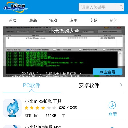
首页
最新
游戏
应用
专题
新闻
小米抢购大全
点击查看
小米抢购大全，一款红米手机抢购神器,小
米抢购软件可以在您工作忙的时候进行小米手
机抢购的伴侣,软件集成小米手机抢购攻略,红米
PC软件
安卓软件
手也可以机抢购。ZOL提供小米抢购软件下
载。根据小米官方网站规则对您的账户进行判
断。根据小米官方网站规则对您的账户进行判
断。华军小编给大家整理推荐了各类免费的小
米抢购大全软件，赶快来下载吧！
小米mix2抢购工具
2024-12-30
查看
网页浏览
|
1332KB
|
无
小米MIX2抢购app