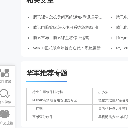
相关文章
腾讯课堂怎么关闭系统通知-腾讯课堂关闭系统通知的方法
腾讯电脑
腾讯电脑管家怎么使用系统急救箱-腾讯电脑管家使用系统急救箱的方法
腾讯电脑管家
腾讯宣布：腾讯课堂将停止运营！
腾讯t
Win10正式版今年首次迭代：系统更新UI可视化、升级体验更友好
MyEcl
华军推荐专题
抢火车票软件排行榜
拼多多
realtek高清晰音频管理器专区
植物大战僵尸杂交
小红书
高考估分选大学软
高考查分软件
单机游戏大全-单机