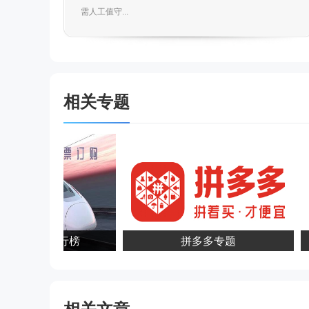
需人工值守...
相关专题
车票软件排行榜
拼多多专题