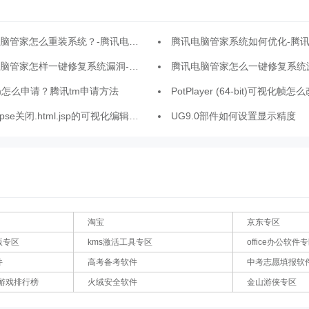
管家怎么重装系统？-腾讯电脑管家重装系统的步骤
腾讯电脑管家系统如何优化-腾讯电脑管家系统优
怎样一键修复系统漏洞-腾讯电脑管家一键修复系统漏洞的方法
腾讯电脑管家怎么一键修复系统漏洞-腾讯电脑管家一键修复系统
m怎么申请？腾讯tm申请方法
PotPlayer (64-bit)可视化帧怎么改为29FPS-可视化
ipse关闭.html.jsp的可视化编辑器的方法
UG9.0部件如何设置显示精度
淘宝
京东专区
版专区
kms激活工具专区
office办公软件
件
高考备考软件
中考志愿填报软
游戏排行榜
火绒安全软件
金山游侠专区