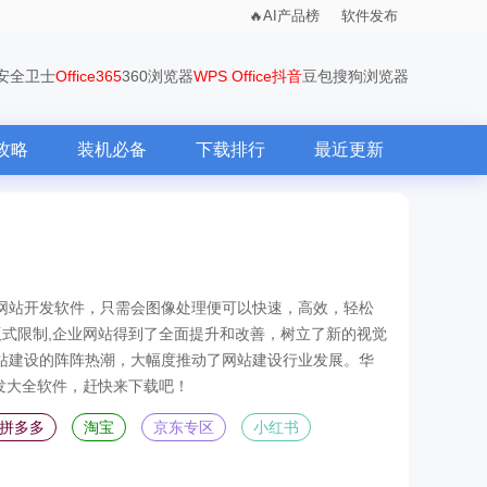
AI产品榜
软件发布
0安全卫士
Office365
360浏览器
WPS Office
抖音
豆包
搜狗浏览器
攻略
装机必备
下载排行
最近更新
视觉网站开发软件，只需会图像处理便可以快速，高效，轻松
,无版式限制,企业网站得到了全面提升和改善，树立了新的视觉
h网站建设的阵阵热潮，大幅度推动了网站建设行业发展。华
发大全软件，赶快来下载吧！
拼多多
淘宝
京东专区
小红书