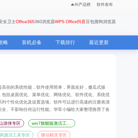
AI产品榜
软件发布
0安全卫士
Office365
360浏览器
WPS Office
抖音
豆包
搜狗浏览器
攻略
装机必备
下载排行
最近更新
提高你的系统性能，软件使用简单，界面友好，傻瓜式操
。包括桌面优化、菜单优化、网络优化、软件优化、系统优
系列个性化优化及设置选项。软件可以进行高速的注册表清
安全、不影响任何运行性能。华军小编给大家整理推荐了各
！
山游侠专区
win7旗舰版激活工具合集
风激活工具专区
驱动精灵专区