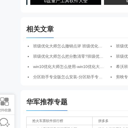
件
u盘量产工具软件大全
W
相关文章
班级优化大师怎么撤销点评 班级优化大师撤销点评的方法
班级优化
班级优化大师怎么把分数清零?班级优化大师重置成绩的方法
班级优化
win10优化大师怎么使用-win10优化大师使用方法
希沃班级优
分区助手专业版怎么安装-分区助手专业版安装步骤
剪映专业
华军推荐专题
抢火车票软件排行榜
拼多多