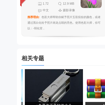
1.72
12.9 MB
中文
摄影录像
推荐理由:
色彩大师帮助你赋予照片五彩缤纷的颜色，或者
通过黑白化给予照片画龙点睛的亮色。使用色彩大师，你可
以：-弱化背...
相关专题