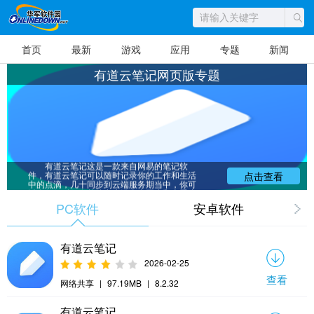
首页
最新
游戏
应用
专题
新闻
有道云笔记网页版专题
有道云笔记这是一款来自网易的笔记软
件，有道云笔记可以随时记录你的工作和生活
点击查看
中的点滴，几十同步到云端服务期当中，你可
以在任何时候在其他客户端当中同步和查看这
些信息，是一款非常棒的国产笔记软件。华军
PC软件
安卓软件
软件园为大家提供有道云笔记网页版专题 以供
大家下载，不同的种类和版本一定可以帮助到
大家，赶紧看看吧。
有道云笔记
2026-02-25
查看
网络共享
|
97.19MB
|
8.2.32
有道云笔记