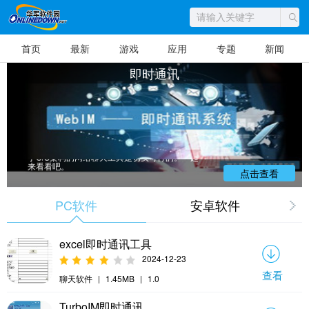
首页
最新
游戏
应用
专题
新闻
即时通讯
华军软件园为大家带来即时通讯软件
大全供大家下载，即时通讯(Instant Messagin
g)是目前Internet上最为流行的通讯方式，各种
各样的即时通讯软件也层出不穷;服务提供商也
提供了越来越丰富的通讯服务功能。 不容置
疑，Internet已经成为真正的信息高速公路。从
实际工程应用角度出发,以计算机网络原理为指
导,结合当前网络中的一些常用技术,编程实现基
于C/S架构的网络聊天工具是切实可行的。一起
来看看吧。
点击查看
PC软件
安卓软件
excel即时通讯工具
2024-12-23
查看
聊天软件
|
1.45MB
|
1.0
TurboIM即时通讯