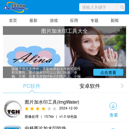
首页
最新
游戏
应用
专题
新闻
图片加水印工具大全
这是一个关于图片加水印软件的专题。所
谓数字水印是向数据多媒体（如图像、声音、
视频信号等）中添加某些数字信息以达到文件
真伪鉴别、版权保护等功能。嵌入的水印信息
隐藏于宿主文件中，不影响原始文件的可观性
和完整性。图片加水印可以让我们快速、准
点击查看
确、方便、批量添加独特标识到图片上。小编
为大家收集了几款加水印的软件，有需要的朋
友们快来下载吧。
PC软件
安卓软件
图片加水印工具(ImgWater)
2024-12-30
查看
图像处理
|
157kb
|
v1.0 绿色版
中格图片加水印软件