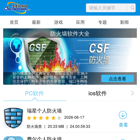
首页
最新
游戏
应用
专题
新闻
防火墙软件大全
防火墙软件大全，云安全引擎，解决了传
统网络防火墙频繁拦截、识别能力弱的问题，
轻巧快速保护上网安全。 智能云监控：拦截不
安全的上网程序，保护隐私、帐号安全。上网
点击查看
信息保护：对不安全的共享资源、端口等网络
漏洞进行封堵。基于预防的安全保护，只有这
样，才能使PC完全安全。华军小编给大家整理
PC软件
ios软件
推荐了各类免费的防火墙软件大全软件，赶快
来下载吧！
瑞星个人防火墙
2026-06-17
查看
防火墙类
|
20.33 MB
|
24.00.59.33
费尔个人防火墙