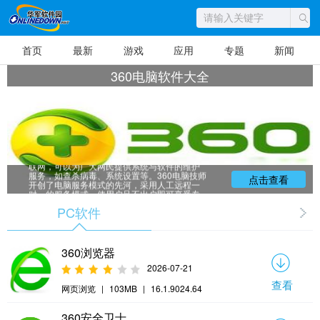
首页
最新
游戏
应用
专题
新闻
360电脑软件大全
360电脑软件大全，在线电脑服务是基于互
联网，可以为广大网民提供系统与软件的维护
服务，如查杀病毒、系统设置等。360电脑技师
点击查看
开创了电脑服务模式的先河，采用人工远程一
对一的服务模式，使用户足不出户即可享受专
业的电脑维护服务。是广大电脑用户的好帮
PC软件
手。360电脑软件不仅仅是单纯意义上的电脑辅
助服务,更是一种方便、实用、高效的电脑体检
服务。华军小编给大家整理推荐了各类免费的3
60电脑软件大全，赶快来下载吧！
360浏览器
2026-07-21
查看
网页浏览
|
103MB
|
16.1.9024.64
360安全卫士