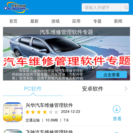
首页
最新
游戏
应用
专题
新闻
汽车维修管理软件专题
华军软件园为小伙伴提供汽车维修管理软
件的相关软件下载专题。汽车维修（含配件零
点击查看
售）管理系统：适用于所有汽车维修及配件销
售门市、公司，从车辆进厂的接待、派工领料
到 车辆的维修、结算出厂，以及对维修车辆的
PC软件
安卓软件
报表统计，此软件提供了完整的管理解决方
案，同时软件对仓库功能延伸增加了仓库的配
件零售功能。软件界面简洁，操作简单。
兴华汽车维修管理软件
2024-12-23
查看
交通运输
|
10.3MB
|
7.6
飞驰汽车维修管理软件