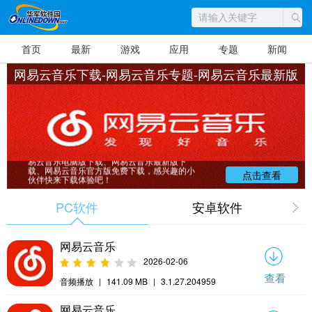
首页
最新
游戏
应用
专题
新闻
网易云音乐下载-网易云音乐专题-网易云音乐最新版
网易云音乐为什么火?网易云音乐跟QQ音
乐和酷狗、酷我有些不一样，不仅是一个听歌
的App，而且还是一个注重分享和发现的平台，
有许多明星、知名DJ、草根音乐达人会分享推
荐一些歌曲，配以文字描述，吸引不知道要听
什么歌的用户去尝试听一些自己平时不会听的
歌。华军软件园提供网易云音乐电脑版和手机
版下载，如果你不想下载软件，还可以通过网
页版听歌和分享音乐！华军软件园为您提供网
易云音乐电脑版下载、网易云音乐最新版下
载、网易云音乐官方版免费下载，感兴趣的小
点击查看
伙伴快来下载体验吧！
PC软件
安卓软件
网易云音乐
2026-02-06
查看
音频播放
|
141.09 MB
|
3.1.27.204959
网易云音乐