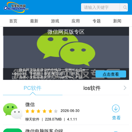
首页
最新
游戏
应用
专题
新闻
微信网页版专区
微信网页版是微信的在线版，官网地址是w
x.qq.com。手机能上微信网页版吗？当然可
点击查看
以。由张小龙所带领的腾讯广州研发中心产品
团队打造 ，目前是腾讯吸金仅次于游戏的部
门，特别是微信支付特别成功，和支付宝统治
PC软件
ios软件
了移动支付领域。微信网页版只能使用简单的
功能，想体验微信的完整功能，建议从华军下
载安装微信官方最新的iOS版或是安卓版，目前
微信也推出了电脑版，不用安装模拟器也可以
微信
使用微信了。
2026-06-30
查看
聊天软件
|
228.07MB
|
4.1.11
微信电脑版客户端