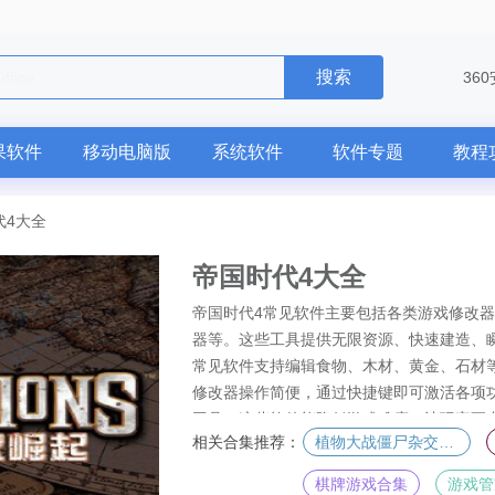
搜索
电脑版
36
果软件
移动电脑版
系统软件
软件专题
教程
代4大全
帝国时代4大全
帝国时代4常见软件主要包括各类游戏修改器
器等。这些工具提供无限资源、快速建造、
常见软件支持编辑食物、木材、黄金、石材
修改器操作简便，通过快捷键即可激活各项功
工具，这些软件能降低游戏难度，让玩家更
相关合集推荐：
植物大战僵尸杂交版专区
家，都能通过这些辅助工具获得更流畅的游
广大策略游戏爱好者欢迎。
棋牌游戏合集
游戏管