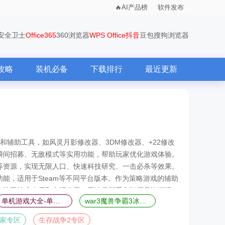
AI产品榜
软件发布
0安全卫士
Office365
360浏览器
WPS Office
抖音
豆包
搜狗浏览器
攻略
装机必备
下载排行
最近更新
和辅助工具，如风灵月影修改器、3DM修改器、+22修改
瞬间招募、无敌模式等实用功能，帮助玩家优化游戏体验。
等资源，实现无限人口、快速科技研究、一击必杀等效果。
能，适用于Steam等不同平台版本。作为策略游戏的辅助
专注于战术布局和文明发展。无论是新手入门还是资深玩
单机游戏大全-单机游戏排行榜
war3魔兽争霸3冰封王座合集-魔兽争霸3冰封王座全版本合集
戏体验，是帝国时代4玩家提升游戏乐趣的得力助手，深受
家专区
生存战争2专区