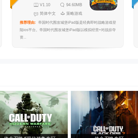
V1.10
94.60MB
简体中文
策略游戏
推荐理由:
帝国时代围攻城堡iPad版是经典即时战略游戏登
陆ios平台。帝国时代围攻城堡iPad版以模拟经营+对战掠夺
资...