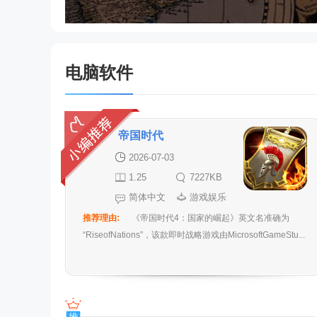
电脑软件
帝国时代
2026-07-03
1.25
7227KB
简体中文
游戏娱乐
推荐理由:
《帝国时代4：国家的崛起》英文名准确为
“RiseofNations”，该款即时战略游戏由MicrosoftGameStu...