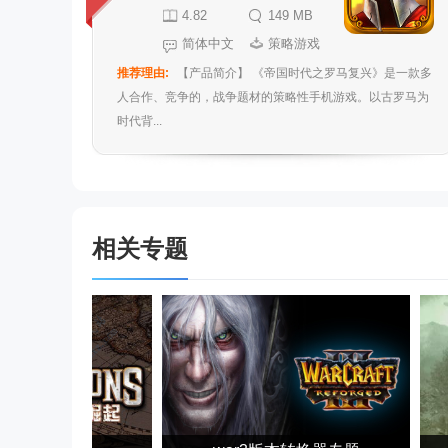
4.82
149 MB
简体中文
策略游戏
推荐理由:
【产品简介】 《帝国时代之罗马复兴》是一款多
人合作、竞争的，战争题材的策略性手机游戏。以古罗马为
时代背...
相关专题