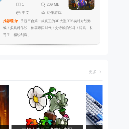
1
209 MB
中文
动作游戏
推荐理由:
手游平台第一款真正的3D大型RTS实时对战游
戏！多兵种作战，称霸帝国时代！史诗般的战斗！骑兵、长
弓手、精锐剑盾、...
更多