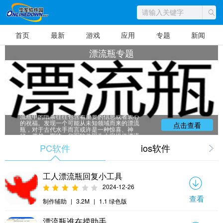
首页
最新
游戏
应用
专题
新闻
漂流瓶专题
漂流瓶·许愿瓶 中世纪，漂流瓶是人们穿越
广阔大海进行交流的有限手段之一。密封在漂
流瓶中的纸条往往包含着重要的信息或者衷心
的祝福。发现一个可能从未知领域而来的漂流
点击查看
瓶，对于古代水手而言或许是一种惊喜、神
秘、偶然、期待。华军软件园为大家提供漂流
瓶专题以供大家下载，不同的种类和版本一定
PC软件
ios软件
可以帮助到大家，赶紧看看吧。
工人漂流瓶回复小工具
2024-12-26
查看
制作辅助
|
3.2M
|
1.1 绿色版
漂流瓶谁在捞助手