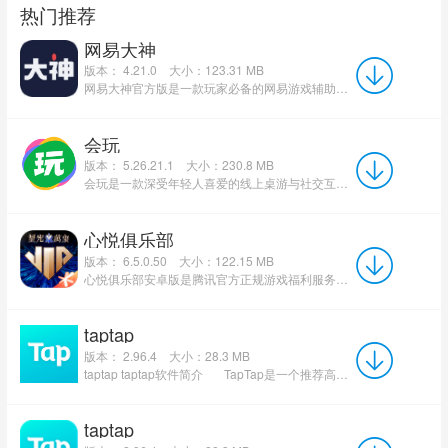
热门推荐
网易大神
版本： 4.21.0
大小：123.31 MB
网易大神官方版是一款玩家必备的网易游戏辅助软件。网易大神最新版软件每天都会提供丰富的最新游戏经验以...
会玩
版本： 5.26.21.1
大小：230.8 MB
会玩是一款深受年轻人喜爱的线上桌游与社交互动娱乐平台，集合狼人杀、谁是卧底、你画我猜、剧本杀等数十款...
心悦俱乐部
版本： 6.5.0.50
大小：122.15 MB
心悦俱乐部安卓版是腾讯官方正规游戏福利服务平台，汇集王者荣耀、CF、DNF、QQ飞车等海量热门游戏资源。平...
taptap
版本： 2.96.4
大小：28.3 MB
taptap taptap软件简介 TapTap是一个推荐高品质手游的手游分享社区，实时同步全球各大应...
taptap