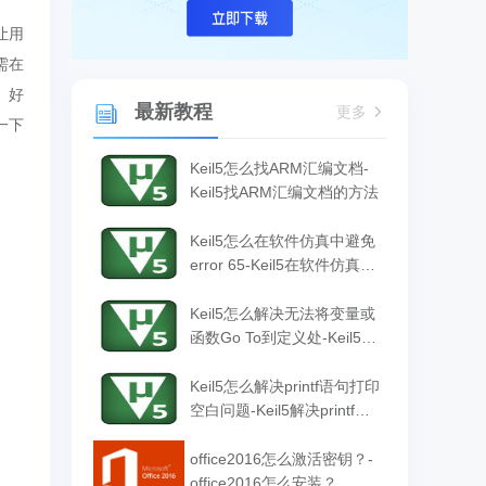
让用
需在
。好
最新教程
更多
一下
Keil5怎么找ARM汇编文档-
Keil5找ARM汇编文档的方法
Keil5怎么在软件仿真中避免
error 65-Keil5在软件仿真中
避免error 65的方法
Keil5怎么解决无法将变量或
函数Go To到定义处-Keil5解
决无法将变量或函数Go To
到定义处的方法
Keil5怎么解决printf语句打印
空白问题-Keil5解决printf语
句打印空白问题的方法
office2016怎么激活密钥？-
office2016怎么安装？