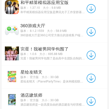
和平精英模拟器应用宝版
版本： 1.37.10
大小：9.8 MB
和平精英模拟器应用宝版是腾讯光子工作室群基于虚幻引擎4打造的官方PC版本。该模拟器深度适配电脑操作环...
360游戏大厅
版本： 8.1.2.1559
大小：58.9 MB
360游戏大厅是360公司官方推出的游戏客户端，聚合单机游戏、网络游戏、网页游戏等多种类型。软件支持小号多...
完蛋！我被男同学包围了
版本： 1.0.6
大小：695.88 MB
完蛋！我被男同学包围了是由高中生团队自制的真人互动视觉小说游戏，以校园日常为核心背景，主打无厘头搞笑风格...
星绘友晴天
版本： 官方版
大小：30 GB
星绘友晴天（PlanetPartyTime）是休闲模拟联机游戏，主打立方星球经营与多人派对双核心玩法，玩家化身外星小龙...
酒店建筑师
版本： 官方版
大小：30 GB
酒店建筑师是一款高度自由的酒店建造与经营模拟游戏，玩家从零开始，亲手设计并管理一家酒店，体验从选址、建造...