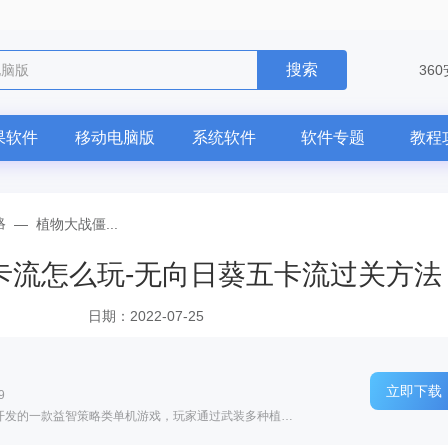
搜索
电脑版
36
果软件
移动电脑版
系统软件
软件专题
教程
略
—
植物大战僵...
卡流怎么玩-无向日葵五卡流过关方法
日期：2022-07-25
立即下载
9
软件介绍: 植物大战僵尸是由PopCapGames开发的一款益智策略类单机游戏，玩家通过武装多种植物切换不同的功...