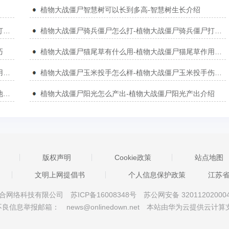
植物大战僵尸智慧树可以长到多高-智慧树生长介绍
植物大战僵尸海豚僵尸怎么打-植物大战僵尸海豚僵尸打法介绍
植物大战僵尸骑兵僵尸怎么打-植物大战僵尸骑兵僵尸打败方法
巧
植物大战僵尸猫尾草有什么用-植物大战僵尸猫尾草作用介绍
植物大战僵尸寒冰菇有什么用-植物大战僵尸寒冰菇作用介绍
植物大战僵尸玉米投手怎么样-植物大战僵尸玉米投手伤害介绍
植物大战僵尸泳池无炮阵容怎么搭配-植物大战僵尸泳池无炮阵容搭配
植物大战僵尸阳光怎么产出-植物大战僵尸阳光产出介绍
版权声明
Cookie政策
站点地图
文明上网提倡书
个人信息保护政策
江苏
京星智万合网络科技有限公司
苏ICP备16008348号
苏公网安备 32011202000
不良信息举报邮箱：
news@onlinedown.net
本站由华为云提供云计算