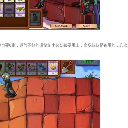
也要8张，运气不好的话复制小蘑菇都要用上，窝瓜叔叔是备用的，几次