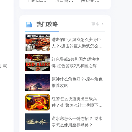
HMCL启动器
向日葵远程控制
侠盗猎车手:罪恶都市之侠盗无双
热门攻略
更多
进击的巨人游戏怎么变身巨
人？-进击的巨人游戏怎么补
给？
红色警戒2共和国之辉快捷
手就
键-红色警戒2共和国之辉快
捷键汇总
原神什么角色好？-原神角色
推荐攻略
红警怎么快速挑出三级兵
种？-红警怎么让士兵蹲下攻
击？
逆水寒怎么一键连招？-逆水
寒怎么使用坐标寻路？