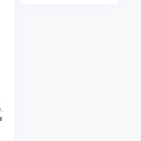
头。
蒜。
走