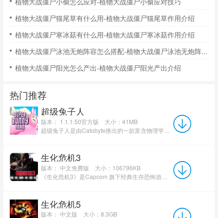
植物大战僵尸小偷怎么应对-植物大战僵尸小偷应对技巧
植物大战僵尸猫尾草有什么用-植物大战僵尸猫尾草作用介绍
植物大战僵尸寒冰菇有什么用-植物大战僵尸寒冰菇作用介绍
植物大战僵尸泳池无炮阵容怎么搭配-植物大战僵尸泳池无炮阵容搭配
植物大战僵尸阳光怎么产出-植物大战僵尸阳光产出介绍
热门推荐
超级兔子人
版本： 1.1.1.50官方版
大小：41MB
超级兔子人是由Catobyte推出的一款富含物理学原理的动作冒险类趣味游戏。玩家在这款超级兔子人中需要不断...
生化危机3
版本： 中文免费版
大小：106796KB
《生化危机3》是Capcom 旗下经典生存恐怖游戏，含高清重制版，玩家操控吉尔・瓦伦蒂诺在沦陷的浣熊市展开...
生化危机5
版本： 中文版
大小：8.3GB